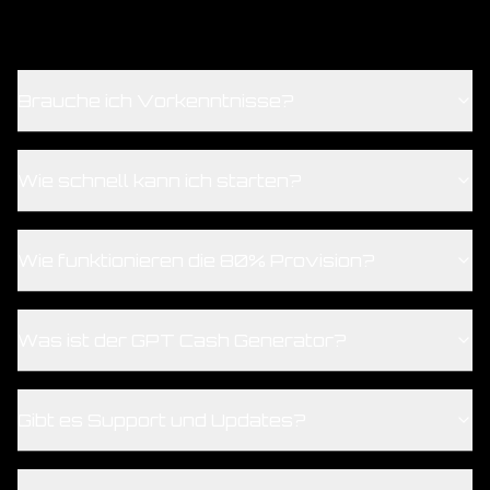
Brauche ich Vorkenntnisse?
Wie schnell kann ich starten?
Wie funktionieren die 80% Provision?
Was ist der GPT Cash Generator?
Gibt es Support und Updates?