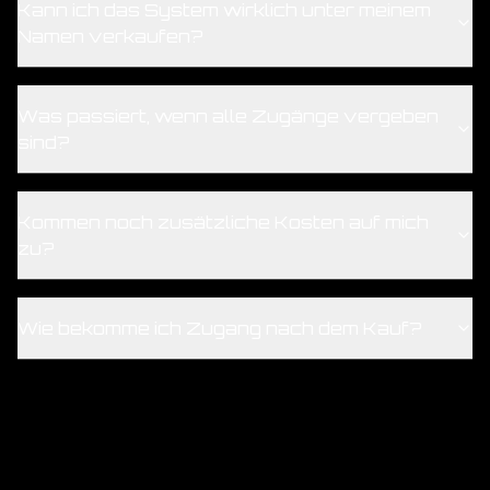
Kann ich das System wirklich unter meinem
Namen verkaufen?
Was passiert, wenn alle Zugänge vergeben
sind?
Kommen noch zusätzliche Kosten auf mich
zu?
Wie bekomme ich Zugang nach dem Kauf?